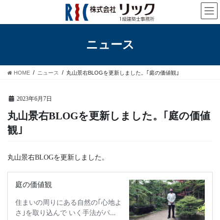
コ
ナ
ン
ビ
テ
ゲ
ン
ー
ニュース
ツ
シ
へ
ョ
ス
ン
HOME
ニュース
丸山景右BLOGを更新しました。｢庭の価値観｣
キ
に
ッ
移
プ
動
2023年6月7日
丸山景右BLOGを更新しました。｢庭の価値
観｣
丸山景右BLOGを更新しました。