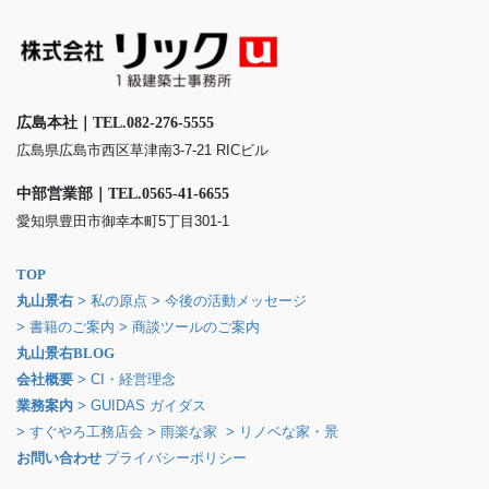
広島本社｜TEL.082-276-5555
広島県広島市西区草津南3-7-21 RICビル
中部営業部｜TEL.0565-41-6655
愛知県豊田市御幸本町5丁目301-1
TOP
丸山景右
> 私の原点
> 今後の活動メッセージ
> 書籍のご案内
> 商談ツールのご案内
丸山景右BLOG
会社概要
> CI・経営理念
業務案内
> GUIDAS ガイダス
> すぐやろ工務店会
> 雨楽な家
> リノベな家・景
お問い合わせ
プライバシーポリシー