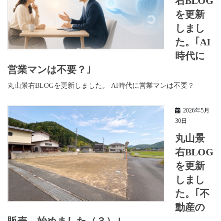
右BLOG
を更新
しまし
た。｢AI
時代に
営業マンは不要？｣
丸山景右BLOGを更新しました。 AI時代に営業マンは不要？
2026年5月
30日
丸山景
右BLOG
を更新
しまし
た。｢不
動産の
販売、始めました（３）｣