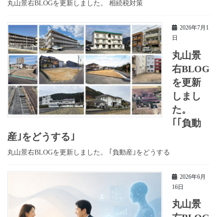
丸山景右BLOGを更新しました。 相続税対策
2026年7月1
日
丸山景
右BLOG
を更新
しまし
た。
｢｢負動
産｣をどうする｣
丸山景右BLOGを更新しました。 ｢負動産｣をどうする
2026年6月
16日
丸山景