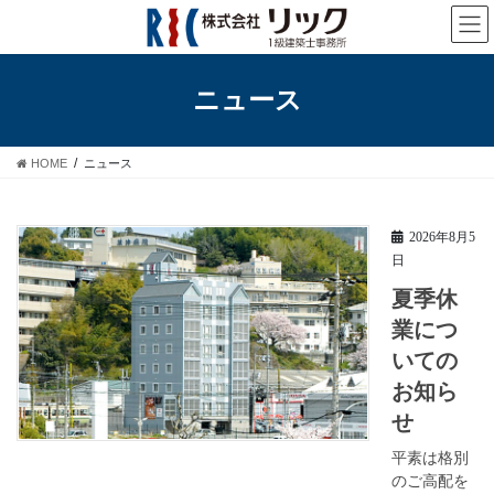
コ
ナ
ン
ビ
テ
ゲ
ン
ー
ニュース
ツ
シ
へ
ョ
ス
ン
HOME
ニュース
キ
に
ッ
移
プ
動
2026年8月5
日
夏季休
業につ
いての
お知ら
せ
平素は格別
のご高配を