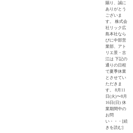
賜り、誠に
ありがとう
ございま
す。 株式会
社リック広
島本社なら
びに中部営
業部、アト
リエ景・古
江は 下記の
通りの日程
で夏季休業
とさせてい
ただきま
す。 8月11
日(火)〜8月
16日(日) 休
業期間中の
お問
い・・・[続
きを読む]