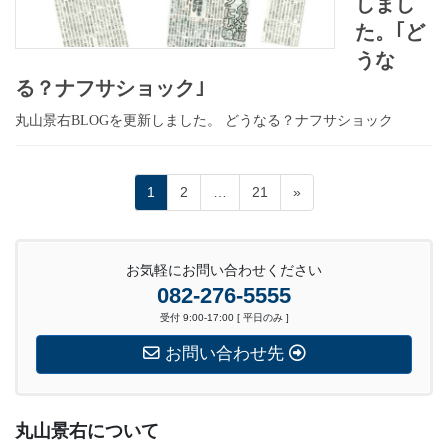
しまし
た。｢ど
うな
る？ナフサショック｣
丸山景右BLOGを更新しました。 どうなる？ナフサショック
投
固
固
固
1
2
…
21
»
稿
定
定
定
の
ペ
ペ
ペ
ペ
ー
ー
ー
ー
ジ
お気軽にお問い合わせください
ジ
ジ
ジ
送
082-276-5555
り
受付 9:00-17:00 [ 平日のみ ]
お問い合わせ先
丸山景右について