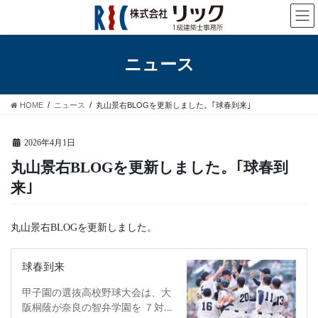
コ
ナ
ン
ビ
テ
ゲ
ン
ー
ニュース
ツ
シ
へ
ョ
ス
ン
HOME
ニュース
丸山景右BLOGを更新しました。｢球春到来｣
キ
に
ッ
移
プ
動
2026年4月1日
丸山景右BLOGを更新しました。｢球春到
来｣
丸山景右BLOGを更新しました。