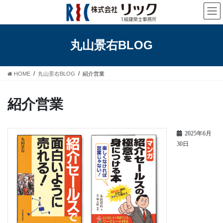
コ
ナ
ン
ビ
テ
ゲ
ン
ー
丸山景右BLOG
ツ
シ
へ
ョ
ス
ン
HOME
丸山景右BLOG
紹介営業
キ
に
ッ
移
プ
動
紹介営業
2025年6月
30日