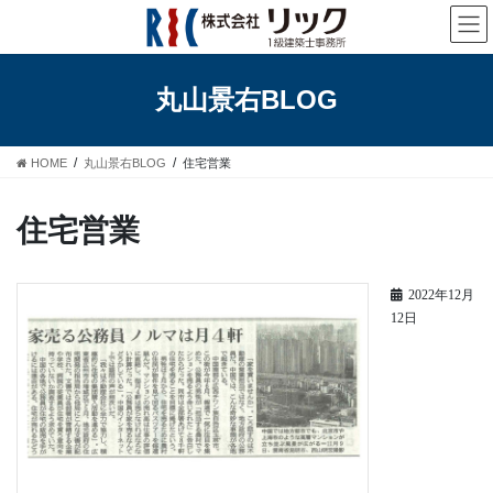
コ
ナ
ン
ビ
テ
ゲ
ン
ー
丸山景右BLOG
ツ
シ
へ
ョ
ス
ン
HOME
丸山景右BLOG
住宅営業
キ
に
ッ
移
プ
動
住宅営業
2022年12月
12日