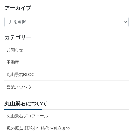
アーカイブ
ア
ー
カ
イ
カテゴリー
ブ
お知らせ
不動産
丸山景右BLOG
営業ノウハウ
丸山景右について
丸山景右プロフィール
私の原点 野球少年時代〜独立まで