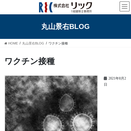
コ
ナ
ン
ビ
テ
ゲ
ン
ー
丸山景右BLOG
ツ
シ
へ
ョ
ス
ン
HOME
丸山景右BLOG
ワクチン接種
キ
に
ッ
移
プ
動
ワクチン接種
2021年8月2
日