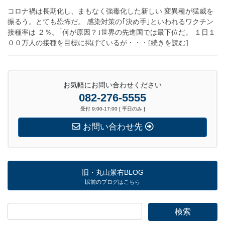
コロナ禍は長期化し、まもなく強毒化した新しい 変異種が猛威を
振るう。とても恐怖だ。 感染対策の｢決め手｣といわれるワクチン
接種率は ２％。｢何が原因？｣世界の先進国では最下位だ。 １日１
００万人の接種を目標に掲げているが・・・[続きを読む]
お気軽にお問い合わせください
082-276-5555
受付 9:00-17:00 [ 平日のみ ]
お問い合わせ先
旧・丸山景右BLOG
以前のブログはこちら