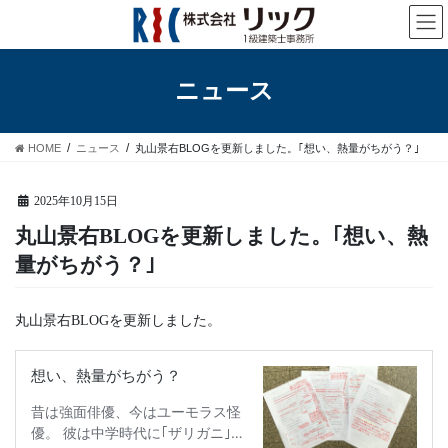
コ
ナ
ン
ビ
テ
ゲ
ン
ー
ニュース
ツ
シ
へ
ョ
ス
ン
HOME
ニュース
丸山景右BLOGを更新しました。｢想い、熱量がちがう？｣
キ
に
ッ
移
プ
動
2025年10月15日
丸山景右BLOGを更新しました。｢想い、熱
量がちがう？｣
丸山景右BLOGを更新しました。