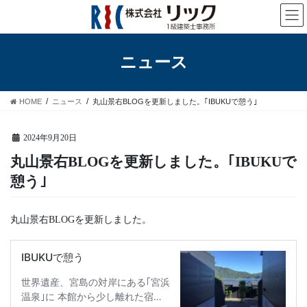
コ
ナ
ン
ビ
テ
ゲ
ン
ー
ニュース
ツ
シ
へ
ョ
ス
ン
HOME
ニュース
丸山景右BLOGを更新しました。｢IBUKUで憩う｣
キ
に
ッ
移
プ
動
2024年9月20日
丸山景右BLOGを更新しました。｢IBUKUで
憩う｣
丸山景右BLOGを更新しました。