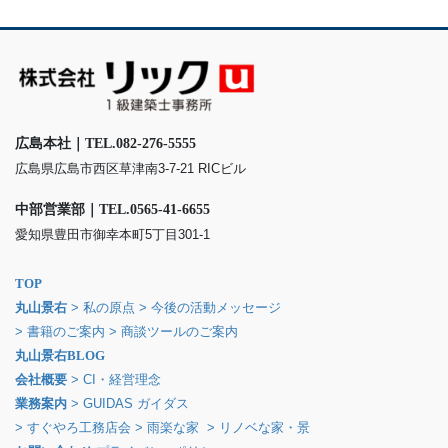
広島本社｜TEL.082-276-5555
広島県広島市西区草津南3-7-21 RICビル
中部営業部｜TEL.0565-41-6655
愛知県豊田市御幸本町5丁目301-1
TOP
丸山景右
> 私の原点
> 今後の活動メッセージ
> 書籍のご案内
> 商談ツールのご案内
丸山景右BLOG
会社概要
> CI・経営理念
業務案内
> GUIDAS ガイダス
> すぐやろ工務店会
> 雨楽な家
> リノベな家・景