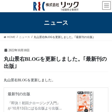
コ
ナ
ン
ビ
テ
ゲ
ン
ー
ニュース
ツ
シ
へ
ョ
ス
ン
HOME
ニュース
丸山景右BLOGを更新しました。｢最新刊の出版｣
キ
に
ッ
移
プ
動
2022年10月18日
丸山景右BLOGを更新しました。｢最新刊の
出版｣
丸山景右BLOGを更新しました。