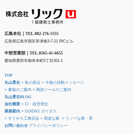
広島本社｜TEL.082-276-5555
広島県広島市西区草津南3-7-21 RICビル
中部営業部｜TEL.0565-41-6655
愛知県豊田市御幸本町5丁目301-1
TOP
丸山景右
> 私の原点
> 今後の活動メッセージ
> 書籍のご案内
> 商談ツールのご案内
丸山景右BLOG
会社概要
> CI・経営理念
業務案内
> GUIDAS ガイダス
> すぐやろ工務店会
> 雨楽な家
> リノベな家・景
お問い合わせ
プライバシーポリシー