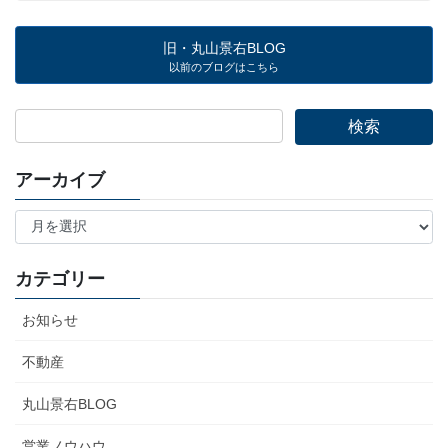
旧・丸山景右BLOG
以前のブログはこちら
アーカイブ
ア
ー
カ
イ
カテゴリー
ブ
お知らせ
不動産
丸山景右BLOG
営業ノウハウ