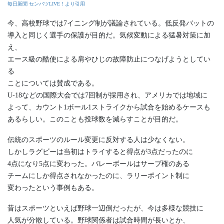
毎日新聞 センバツLIVE！より引用
今、高校野球では7イニング制が議論されている。低反発バットの
導入と同じく選手の保護が目的だ。気候変動による猛暑対策に加
え、
エース級の酷使による肩やひじの故障防止につなげようとしてい
る
ことについては賛成である。
U-18などの国際大会では7回制が採用され、アメリカでは地域に
よって、カウント1ボール1ストライクから試合を始めるケースも
あるらしい。このことも投球数を減らすことが目的だ。
伝統のスポーツのルール変更に反対する人は少なくない。
しかしラグビーは当初はトライすると得点が3点だったのに
4点になり5点に変わった。バレーボールはサーブ権のある
チームにしか得点されなかったのに、ラリーポイント制に
変わったという事例もある。
昔はスポーツといえば野球一辺倒だったが、今は多様な競技に
人気が分散している。野球関係者は試合時間が長いとか、