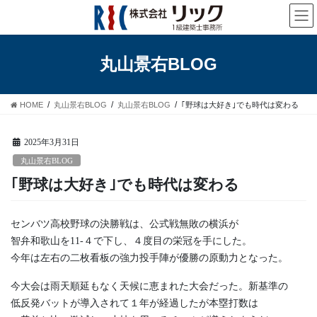
コ
ナ
ン
ビ
テ
ゲ
ン
ー
丸山景右BLOG
ツ
シ
へ
ョ
ス
ン
HOME
丸山景右BLOG
丸山景右BLOG
｢野球は大好き｣でも時代は変わる
キ
に
ッ
移
プ
動
2025年3月31日
丸山景右BLOG
｢野球は大好き｣でも時代は変わる
センバツ高校野球の決勝戦は、公式戦無敗の横浜が
智弁和歌山を11-４で下し、４度目の栄冠を手にした。
今年は左右の二枚看板の強力投手陣が優勝の原動力となった。
今大会は雨天順延もなく天候に恵まれた大会だった。新基準の
低反発バットが導入されて１年が経過したが本塁打数は