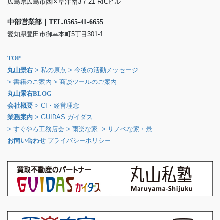
広島県広島市西区草津南3-7-21 RICビル
中部営業部｜TEL.0565-41-6655
愛知県豊田市御幸本町5丁目301-1
TOP
丸山景右
> 私の原点
> 今後の活動メッセージ
> 書籍のご案内
> 商談ツールのご案内
丸山景右BLOG
会社概要
> CI・経営理念
業務案内
> GUIDAS ガイダス
> すぐやろ工務店会
> 雨楽な家
> リノベな家・景
お問い合わせ
プライバシーポリシー