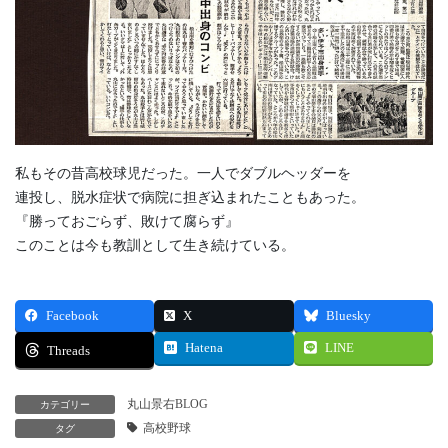
私もその昔高校球児だった。一人でダブルヘッダーを
連投し、脱水症状で病院に担ぎ込まれたこともあった。
『勝っておごらず、敗けて腐らず』
このことは今も教訓として生き続けている。
Facebook
X
Bluesky
Hatena
LINE
Threads
丸山景右BLOG
カテゴリー
高校野球
タグ