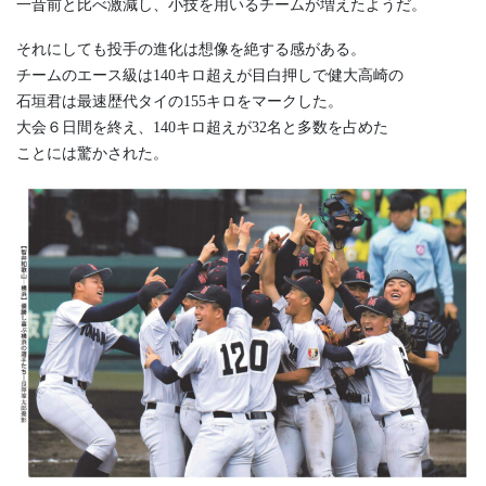
一昔前と比べ激減し、小技を用いるチームが増えたようだ。
それにしても投手の進化は想像を絶する感がある。
チームのエース級は140キロ超えが目白押しで健大高崎の
石垣君は最速歴代タイの155キロをマークした。
大会６日間を終え、140キロ超えが32名と多数を占めた
ことには驚かされた。