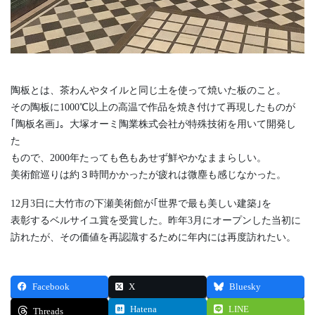
陶板とは、茶わんやタイルと同じ土を使って焼いた板のこと。
その陶板に1000℃以上の高温で作品を焼き付けて再現したものが
｢陶板名画｣。大塚オーミ陶業株式会社が特殊技術を用いて開発し
た
もので、2000年たっても色もあせず鮮やかなままらしい。
美術館巡りは約３時間かかったが疲れは微塵も感じなかった。
12月3日に大竹市の下瀬美術館が｢世界で最も美しい建築｣を
表彰するベルサイユ賞を受賞した。昨年3月にオープンした当初に
訪れたが、その価値を再認識するために年内には再度訪れたい。
Facebook
X
Bluesky
Hatena
LINE
Threads