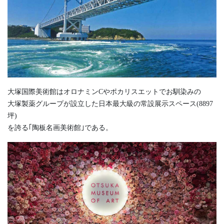
大塚国際美術館はオロナミンCやポカリスエットでお馴染みの
大塚製薬グループが設立した日本最大級の常設展示スペース(8897
坪)
を誇る｢陶板名画美術館｣である。