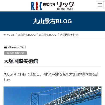
コ
ナ
ン
ビ
テ
ゲ
ン
ー
丸山景右BLOG
ツ
シ
へ
ョ
ス
ン
HOME
丸山景右BLOG
丸山景右BLOG
大塚国際美術館
キ
に
ッ
移
プ
動
2024年12月4日
丸山景右BLOG
大塚国際美術館
久しぶりに四国に上陸し、鳴門の渦潮を見て大塚国際美術館を訪
れた。