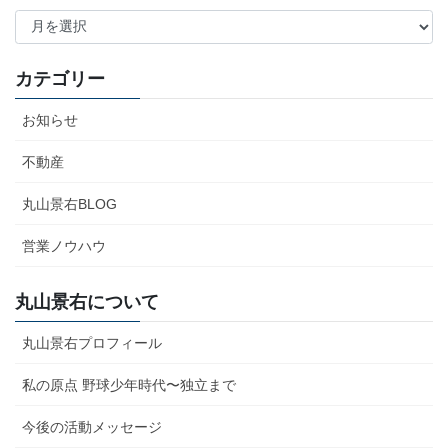
ア
ー
カ
イ
カテゴリー
ブ
お知らせ
不動産
丸山景右BLOG
営業ノウハウ
丸山景右について
丸山景右プロフィール
私の原点 野球少年時代〜独立まで
今後の活動メッセージ