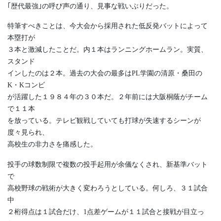
｢歴代最強｣の呼び声の通り、見事な戦いぶりだった。
特筆すべきことは、今大会から採用された低反発バットによって
本塁打が
３本と激減したことだ。内１本はランニングホームラン。実質、
スタンド
インしたのは２本。過去の大会の最多はPL学園の清原・桑田の
K・Kコンビ
が活躍した１９８４年の３０本だ。２年前には大阪桐蔭がチーム
で１１本
を放っている。テレビ観戦していても打球が失速するシーンが
度々見られ、
高校生の非力さを痛感した。
投手の球数制限で複数の投手起用が余儀なくされ、新基準バット
で
高校野球の戦術が大きく変わろうとしている。何しろ、３１試合
中
２桁得点は１試合だけ、1点差ゲームが１１試合と接戦が目立っ