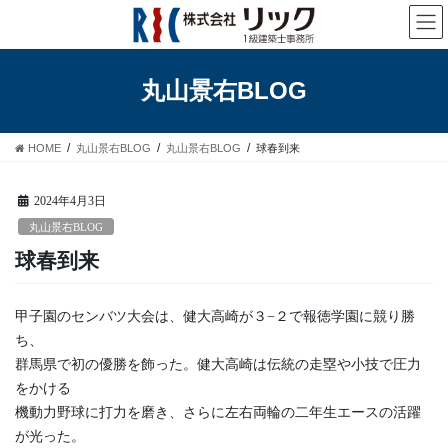
コ
ナ
ン
ビ
テ
ゲ
ン
ー
丸山景右BLOG
ツ
シ
へ
ョ
ス
ン
HOME
丸山景右BLOG
丸山景右BLOG
球春到来
キ
に
ッ
移
プ
動
2024年4月3日
丸山景右BLOG
球春到来
甲子園のセンバツ大会は、健大高崎が３−２で報徳学園に競り勝
ち、
群馬県で初の優勝を飾った。健大高崎は伝統の走塁や小技で圧力
をかける
機動力野球に打力を磨き、さらに左右両輪の二年生エースの活躍
が光った。