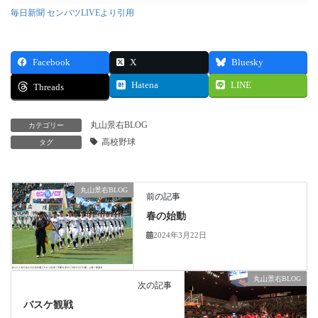
毎日新聞 センバツLIVEより引用
Facebook
X
Bluesky
Hatena
LINE
Threads
丸山景右BLOG
カテゴリー
高校野球
タグ
丸山景右BLOG
前の記事
春の始動
2024年3月22日
丸山景右BLOG
次の記事
バスケ観戦