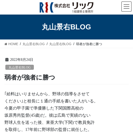
コ
ナ
ン
ビ
テ
ゲ
ン
ー
丸山景右BLOG
ツ
シ
へ
ョ
ス
ン
HOME
丸山景右BLOG
丸山景右BLOG
弱者が強者に勝つ
キ
に
ッ
移
プ
動
2022年8月24日
丸山景右BLOG
弱者が強者に勝つ
｢給料はいりませんから、野球の指導をさせて
ください｣と校長に１通の手紙を書いた人がいる。
今夏の甲子園で準優勝した下関国際高校の
坂原秀尚監督(45歳)だ。彼は広島で実績のない
野球人生を送った後、東亜大学(下関)で教員免許
を取得し、17年前に野球部の監督に就任した。