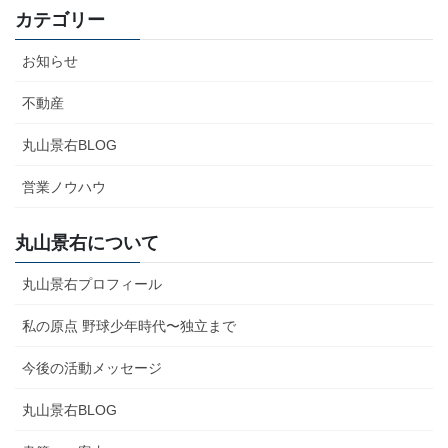
イ
カテゴリー
ブ
お知らせ
不動産
丸山景右BLOG
営業ノウハウ
丸山景右について
丸山景右プロフィール
私の原点 野球少年時代〜独立まで
今後の活動メッセージ
丸山景右BLOG