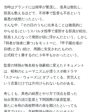
当時はグランドには雑草が繁茂し、道具は散乱し、
部員も数えるほどで、不祥事で監督も不在という
最悪の状態だったという。
そんな中、｢その日のうちに出来ることは徹底的に
やらせる｣というスパルタ指導で退部する部員が続出。
部員１人になって廃部が頭に浮かんだという。しかし
｢弱者が強者に勝つ｣をモットーに、｢甲子園出場が
目標｣と言い続け、周囲に失笑されたものの、
公式戦で１勝するのに３年半もかかったという。
監督の情熱が無名校を強豪校に変えたドキュメント
は、昭和のヒューマニズムが漂うスポ根ドラマ
｢スクール・ウォーズ｣とダブってくる。苦労人と
いう言葉だけでは片付けられないものがある。
奇しくも、異色の経歴とやり方で頂点を競った
仙台育英の須江監督と下関国際の坂原監督。
新たに令和の高校野球の扉を開けたといっても
過言ではない。高校野球が面白くなりそうだ。