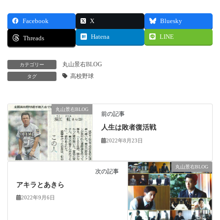
Facebook
X
Bluesky
Hatena
LINE
Threads
丸山景右BLOG
カテゴリー
高校野球
タグ
丸山景右BLOG
前の記事
人生は敗者復活戦
2022年8月23日
丸山景右BLOG
次の記事
アキラとあきら
2022年9月6日