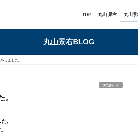
TOP
丸山 景右
丸山景
丸山景右BLOG
アルしました。
お知らせ
た。
した。
す。