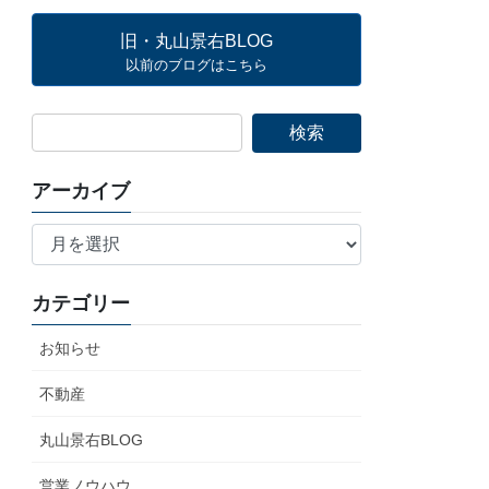
旧・丸山景右BLOG
以前のブログはこちら
アーカイブ
ア
ー
カ
カテゴリー
イ
ブ
お知らせ
不動産
丸山景右BLOG
営業ノウハウ