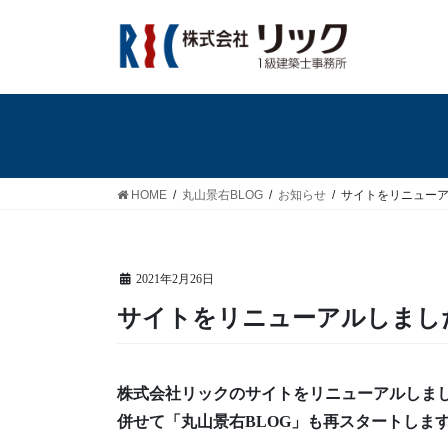
コ
ナ
ン
ビ
テ
ゲ
ン
ー
ツ
シ
へ
ョ
ス
ン
キ
に
HOME
丸山景右BLOG
お知らせ
サイトをリニュー
ッ
移
プ
動
2021年2月26日
サイトをリニューアルしまし
株式会社リックのサイトをリニューアルしま
併せて「丸山景右BLOG」も再スタートしま