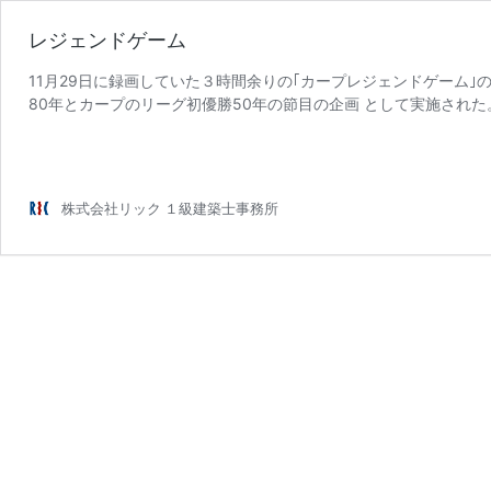
レジェンドゲーム
11月29日に録画していた３時間余りの｢カープレジェンドゲーム｣
80年とカープのリーグ初優勝50年の節目の企画 として実施され
レ
弱。懐かしの …
続きを読む
ジ
ェ
ン
株式会社リック １級建築士事務所
ド
ゲ
ー
ム